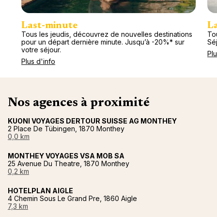
Last-minute
L
Tous les jeudis, découvrez de nouvelles destinations
Tou
pour un départ dernière minute. Jusqu’à -20%* sur
Séj
votre séjour.
Plu
Plus d'info
Nos agences à proximité
KUONI VOYAGES DERTOUR SUISSE AG MONTHEY
2 Place De Tübingen, 1870 Monthey
0,0 km
MONTHEY VOYAGES VSA MOB SA
25 Avenue Du Theatre, 1870 Monthey
0,2 km
HOTELPLAN AIGLE
4 Chemin Sous Le Grand Pre, 1860 Aigle
7,3 km