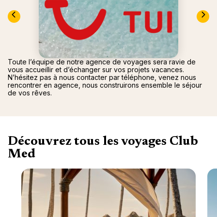
Canad
septe
Mini-Cr
Afriqu
E
Caraïb
Océan 
Toute l’équipe de notre agence de voyages sera ravie de
vous accueillir et d’échanger sur vos projets vacances.
N’hésitez pas à nous contacter par téléphone, venez nous
rencontrer en agence, nous construirons ensemble le séjour
de vos rêves.
Découvrez tous les voyages Club
Med