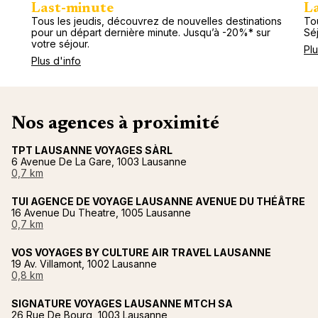
Last-minute
L
Tous les jeudis, découvrez de nouvelles destinations
Tou
pour un départ dernière minute. Jusqu’à -20%* sur
Séj
votre séjour.
Plu
Plus d'info
Nos agences à proximité
TPT LAUSANNE VOYAGES SÀRL
6 Avenue De La Gare, 1003 Lausanne
0,7 km
TUI AGENCE DE VOYAGE LAUSANNE AVENUE DU THÉÂTRE
16 Avenue Du Theatre, 1005 Lausanne
0,7 km
VOS VOYAGES BY CULTURE AIR TRAVEL LAUSANNE
19 Av. Villamont, 1002 Lausanne
0,8 km
SIGNATURE VOYAGES LAUSANNE MTCH SA
26 Rue De Bourg, 1003 Lausanne