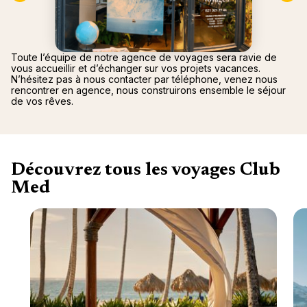
Canad
septe
Mini-Cr
Afriqu
E
Caraïb
Océan 
Toute l’équipe de notre agence de voyages sera ravie de
vous accueillir et d’échanger sur vos projets vacances.
N’hésitez pas à nous contacter par téléphone, venez nous
rencontrer en agence, nous construirons ensemble le séjour
de vos rêves.
Découvrez tous les voyages Club
Med