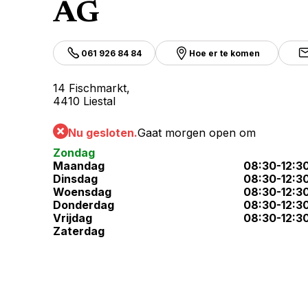
AG
061 926 84 84
Hoe er te komen
14 Fischmarkt,
4410 Liestal
Nu gesloten.
Gaat morgen open om
Zondag
Maandag
08:30-12:3
Dinsdag
08:30-12:3
Woensdag
08:30-12:3
Donderdag
08:30-12:3
Vrijdag
08:30-12:3
Zaterdag