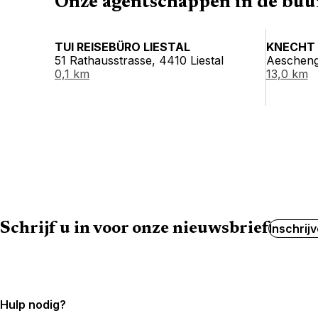
Onze agentschappen in de buu
TUI REISEBÜRO LIESTAL
KNECHT 
51 Rathausstrasse, 4410 Liestal
Aescheng
0,1 km
13,0 km
Schrijf u in voor onze nieuwsbrief
Inschrij
Hulp nodig?