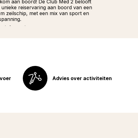
kom aan boord! De Club Med 2 belooft
Wacht niet la
 unieke reiservaring aan boord van een
onze Franstali
iem zeilschip, met een mix van sport en
u hoeft te doe
spanning.
Meer informat
r informatie
rvoer
Advies over activiteiten