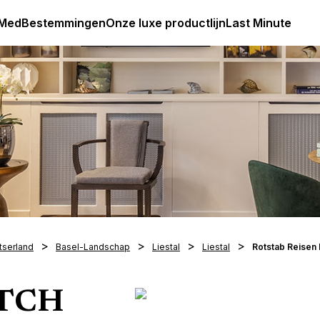
Club Med Premium All Inclusive Resorts & Pakketreizen
 Med
Bestemmingen
Onze luxe productlijn
Last Minute
tserland
Basel-Landschap
Liestal
Liestal
Rotstab Reise
MTCH