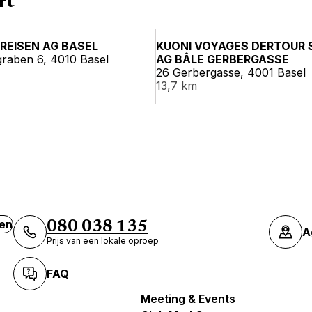
rt
REISEN AG BASEL
KUONI VOYAGES DERTOUR 
raben 6, 4010 Basel
AG BÂLE GERBERGASSE
26 Gerbergasse, 4001 Basel
13,7 km
ven
080 038 135
A
Prijs van een lokale oproep
FAQ
Meeting & Events