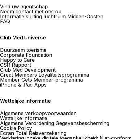
Vind uw agentschap
Neem contact met ons op
Informatie sluiting luchtruim Midden-Oosten
FAQ
Club Med Universe
Duurzaam toerisme
Corporate Foundation
Happy to Care
CSR Rapport
Club Med Development
Great Members Loyaliteitsprogramma
Member Gets Member-programma
iPhone & iPad Apps
Wettelijke informatie
Algemene verkoopvoorwaarden
Wettelijke informatie
Algemene Verordening Gegevensbescherming
Cookie Policy
Ecran Total Reisverzekering
Verklaring inzake digitale toegankelijkheid: Niet-conform