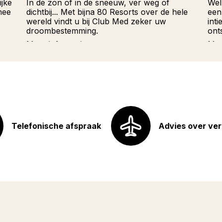
ijke
In de zon of in de sneeuw, ver weg of
Wel
mee
dichtbij... Met bijna 80 Resorts over de hele
een
wereld vindt u bij Club Med zeker uw
int
droombestemming.
ont
Meer informatie
Mee
Telefonische afspraak
Advies over ve