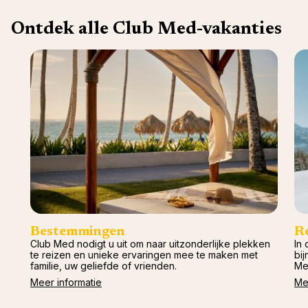
Val d'I
Vittel 
Ontdek alle Club Med-vakanties
Serre C
Alpen
Bestemmingen
R
Club Med nodigt u uit om naar uitzonderlijke plekken
In 
te reizen en unieke ervaringen mee te maken met
bij
familie, uw geliefde of vrienden.
Me
Meer informatie
Me