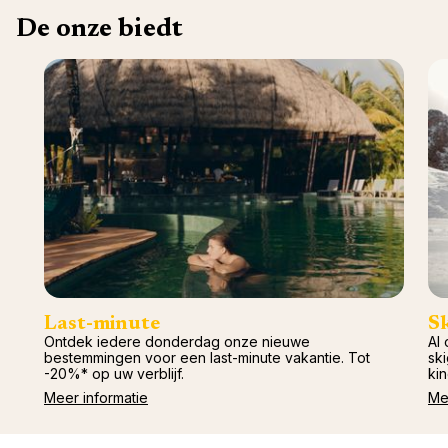
De onze biedt
Last-minute
S
Ontdek iedere donderdag onze nieuwe
Al 
bestemmingen voor een last-minute vakantie. Tot
ski
-20%* op uw verblijf.
kin
Meer informatie
Me