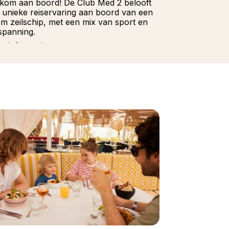
kom aan boord! De Club Med 2 belooft
Wacht niet la
 unieke reiservaring aan boord van een
onze Franstali
iem zeilschip, met een mix van sport en
u hoeft te doe
spanning.
Meer informat
r informatie