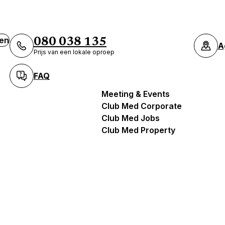
ven
080 038 135
A
Prijs van een lokale oproep
FAQ
Meeting & Events
Club Med Corporate
Club Med Jobs
Club Med Property