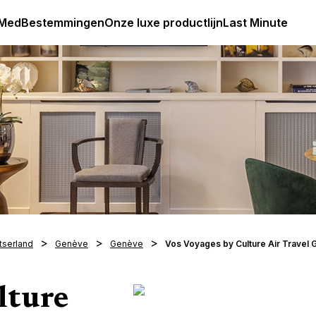
Club Med Premium All Inclusive Resorts & Pakketreizen
 Med
Bestemmingen
Onze luxe productlijn
Last Minute
tserland
Genève
Genève
Vos Voyages by Culture Air Travel
lture