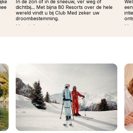
ijke
In de zon of in de sneeuw, ver weg of
Wel
mee
dichtbij... Met bijna 80 Resorts over de hele
een
wereld vindt u bij Club Med zeker uw
int
droombestemming.
ont
Meer informatie
Mee