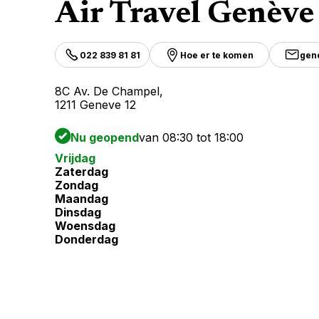
Air Travel Genève
022 839 81 81
Hoe er te komen
gen
8C Av. De Champel,
1211 Geneve 12
Nu geopend
van 08:30 tot 18:00
Vrijdag
Zaterdag
Zondag
Maandag
Dinsdag
Woensdag
Donderdag