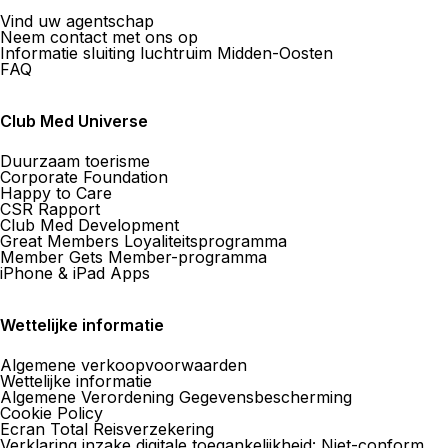
Vind uw agentschap
Neem contact met ons op
Informatie sluiting luchtruim Midden-Oosten
FAQ
Club Med Universe
Duurzaam toerisme
Corporate Foundation
Happy to Care
CSR Rapport
Club Med Development
Great Members Loyaliteitsprogramma
Member Gets Member-programma
iPhone & iPad Apps
Wettelijke informatie
Algemene verkoopvoorwaarden
Wettelijke informatie
Algemene Verordening Gegevensbescherming
Cookie Policy
Ecran Total Reisverzekering
Verklaring inzake digitale toegankelijkheid: Niet-conform