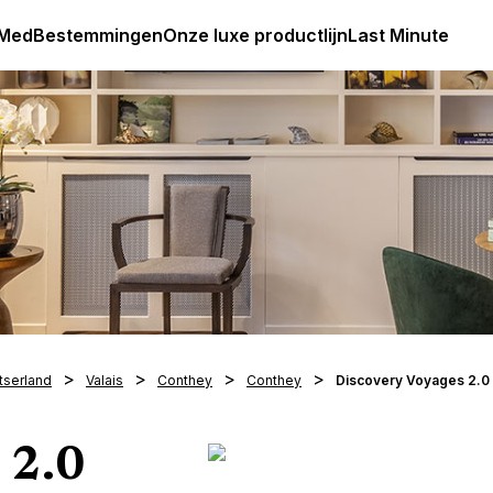
Club Med Premium All Inclusive Resorts & Pakketreizen
 Med
Bestemmingen
Onze luxe productlijn
Last Minute
tserland
Valais
Conthey
Conthey
Discovery Voyages 2.0
 2.0