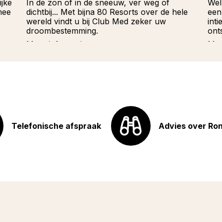
ijke
In de zon of in de sneeuw, ver weg of
Wel
mee
dichtbij... Met bijna 80 Resorts over de hele
een
wereld vindt u bij Club Med zeker uw
int
droombestemming.
ont
Meer informatie
Mee
Telefonische afspraak
Advies over Ro