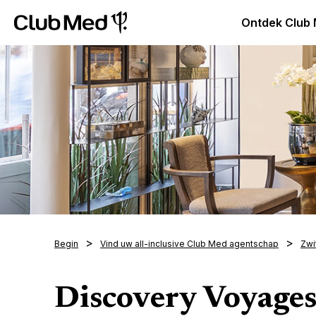
Club Med Premium All Inclusive Resorts & Pakketreizen
Ontdek Club
Begin
Vind uw all-inclusive Club Med agentschap
Zwi
Discovery Voyages