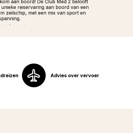
kom aan boord! De Club Med 2 belooft
Wacht niet la
 unieke reiservaring aan boord van een
onze Franstali
iem zeilschip, met een mix van sport en
u hoeft te doe
spanning.
Meer informat
r informatie
ndreizen
Advies over vervoer