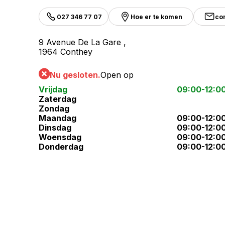
027 346 77 07
Hoe er te komen
co
9 Avenue De La Gare ,
1964 Conthey
Nu gesloten.
Open op
Vrijdag
09:00-12:0
Zaterdag
Zondag
Maandag
09:00-12:0
Dinsdag
09:00-12:0
Woensdag
09:00-12:0
Donderdag
09:00-12:0