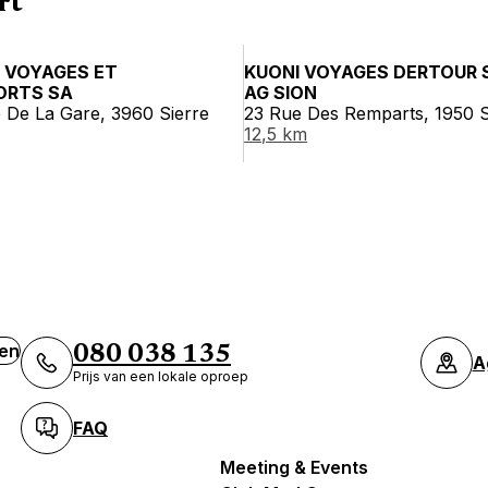
rt
 VOYAGES ET
KUONI VOYAGES DERTOUR 
ORTS SA
AG SION
 De La Gare, 3960 Sierre
23 Rue Des Remparts, 1950 
12,5 km
ven
080 038 135
A
Prijs van een lokale oproep
FAQ
Meeting & Events