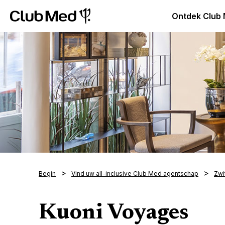
Club Med Premium All Inclusive Resorts & Pakketreizen
Ontdek Club
Begin
Vind uw all-inclusive Club Med agentschap
Zwi
Kuoni Voyages