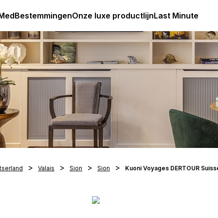
Club Med Premium All Inclusive Resorts & Pakketreizen
 Med
Bestemmingen
Onze luxe productlijn
Last Minute
tserland
Valais
Sion
Sion
Kuoni Voyages DERTOUR Suiss