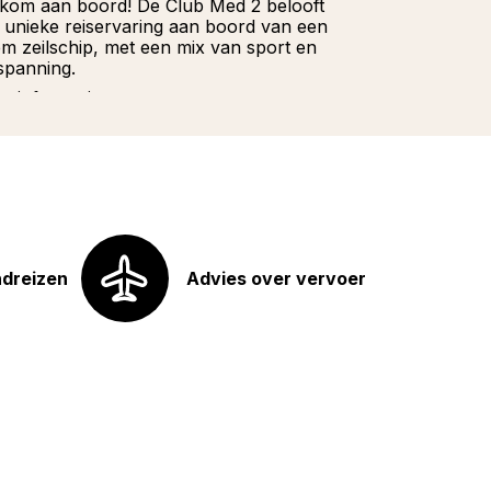
kom aan boord! De Club Med 2 belooft
Wacht niet la
 unieke reiservaring aan boord van een
onze Franstali
iem zeilschip, met een mix van sport en
u hoeft te doe
spanning.
Meer informat
r informatie
ndreizen
Advies over vervoer