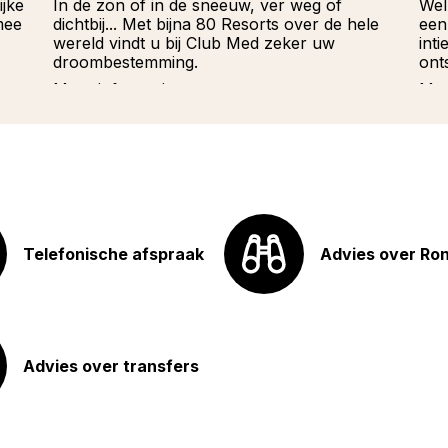
ijke
In de zon of in de sneeuw, ver weg of
Wel
mee
dichtbij... Met bijna 80 Resorts over de hele
een
wereld vindt u bij Club Med zeker uw
int
droombestemming.
ont
Meer informatie
Mee
Telefonische afspraak
Advies over Ro
Advies over transfers