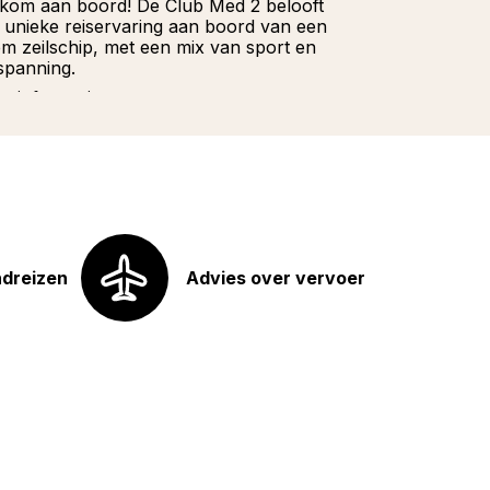
kom aan boord! De Club Med 2 belooft
Wacht niet la
 unieke reiservaring aan boord van een
onze Franstali
iem zeilschip, met een mix van sport en
u hoeft te doe
spanning.
Meer informat
r informatie
ndreizen
Advies over vervoer