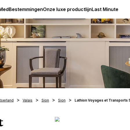
Club Med Premium All Inclusive Resorts & Pakketreizen
 Med
Bestemmingen
Onze luxe productlijn
Last Minute
tserland
Valais
Sion
Sion
Lathion Voyages et Transports 
t