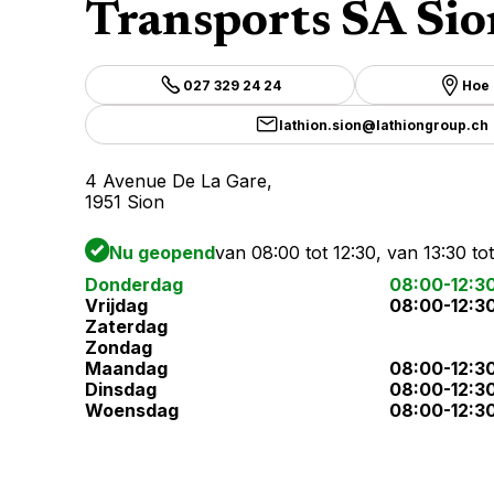
Transports SA Sio
027 329 24 24
Hoe 
lathion.sion@lathiongroup.ch
4 Avenue De La Gare,
1951 Sion
Nu geopend
van 08:00 tot 12:30, van 13:30 to
Donderdag
08:00-12:3
Vrijdag
08:00-12:3
Zaterdag
Zondag
Maandag
08:00-12:3
Dinsdag
08:00-12:3
Woensdag
08:00-12:3