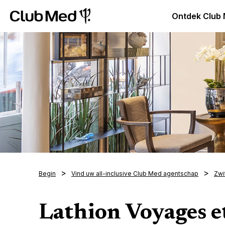
Club Med Premium All Inclusive Resorts & Pakketreizen
Ontdek Club
Begin
Vind uw all-inclusive Club Med agentschap
Zwi
Lathion Voyages e