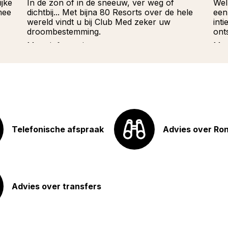
ijke
In de zon of in de sneeuw, ver weg of
Wel
mee
dichtbij... Met bijna 80 Resorts over de hele
een
wereld vindt u bij Club Med zeker uw
int
droombestemming.
ont
Meer informatie
Mee
Telefonische afspraak
Advies over Ro
Advies over transfers