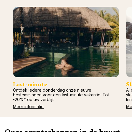
Last-minute
S
Ontdek iedere donderdag onze nieuwe
Al 
bestemmingen voor een last-minute vakantie. Tot
ski
-20%* op uw verblijf.
kin
Meer informatie
Me