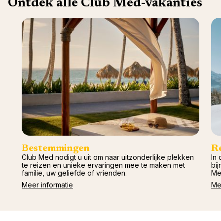
Ontdek alle Club Med-vakanties
Val d'I
Vittel 
Serre C
Alpen
Bestemmingen
R
Club Med nodigt u uit om naar uitzonderlijke plekken
In 
te reizen en unieke ervaringen mee te maken met
bij
familie, uw geliefde of vrienden.
Me
Meer informatie
Me