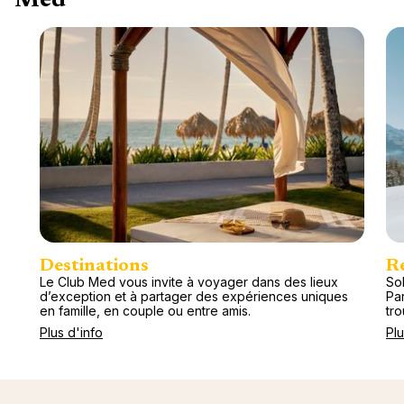
Med
Destinations
R
Le Club Med vous invite à voyager dans des lieux
Sol
d’exception et à partager des expériences uniques
Pa
en famille, en couple ou entre amis.
tr
Plus d'info
Plu