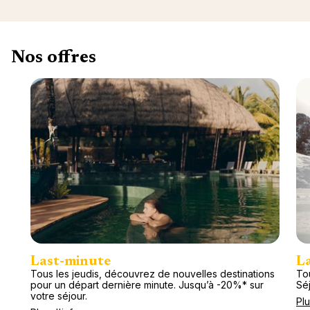
Nos offres
Last-minute
L
Tous les jeudis, découvrez de nouvelles destinations
Tou
pour un départ dernière minute. Jusqu’à -20%* sur
Séj
votre séjour.
Plu