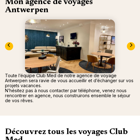
Mon agence de voyages
Canad
septe
Mini-Cr
Afriqu
Antwerpen
E
Caraïb
Océan 
Toute l’équipe Club Med de notre agence de voyage
Antwerpen sera ravie de vous accueillir et d’échanger sur vos
projets vacances.
N’hésitez pas à nous contacter par téléphone, venez nous
rencontrer en agence, nous construirons ensemble le séjour
de vos rêves.
Découvrez tous les voyages Club