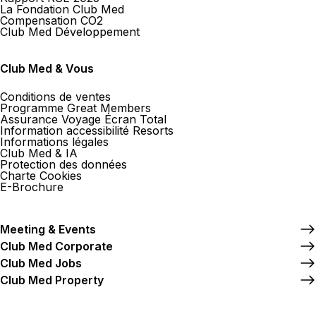
La Fondation Club Med
Compensation CO2
Bruul 92 2800 Mechelen
Club Med Développement
Ouvert
de 09:30 à 12:30, de 13:30 à 18:00
Club Med & Vous
Conditions de ventes
Programme Great Members
Assurance Voyage Écran Total
Information accessibilité Resorts
Reizen De Lathauwer Club Med
Informations légales
Corner
Club Med & IA
Protection des données
Gentse Steenweg 41 9300 Aalst
Charte Cookies
E-Brochure
Ouvert
de 09:00 à 18:00
Meeting & Events
Club Med Corporate
Club Med Jobs
Club Med Property
Omnia Travel Leuven - Club Med
Corner