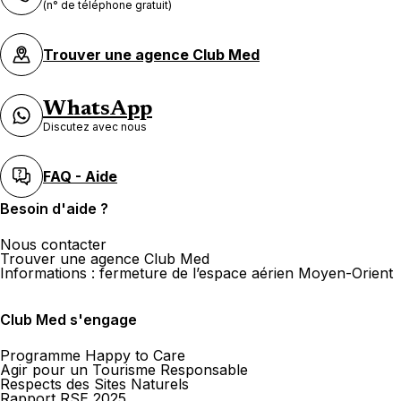
Club Med Waterloo
(n° de téléphone gratuit)
Chaussée de Bruxelles 467 1410 Waterloo
Trouver une agence Club Med
Ouvert
de 09:30 à 18:00
WhatsApp
Discutez avec nous
FAQ - Aide
Lasne voyage
Besoin d'aide ?
Rte d'Ohain 24 1380 Lasne
Nous contacter
Trouver une agence Club Med
Ouvert
de 09:30 à 12:30, de 13:30 à 18:00
Informations : fermeture de l’espace aérien Moyen-Orient
Club Med s'engage
Programme Happy to Care
Agir pour un Tourisme Responsable
Respects des Sites Naturels
AVD Travel Club Med Corner
Rapport RSE 2025