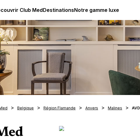
ub Med All Inclusive Resorts - Vacances tout inclus
couvrir Club Med
Destinations
Notre gamme luxe
 Med
Belgique
Région Flamande
Anvers
Malines
AVD
 Med