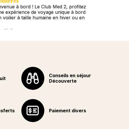
isières
Circuits
nvenue à bord ! Le Club Med 2, profitez
N’attendez pl
ne expérience de voyage unique à bord
immédiatement
n voilier à taille humaine en hiver ou en
Escapade ou u
plus de 60 des
s d'info
Plus d'info
Conseils en séjour
uit
Découverte
nsferts
Paiement divers