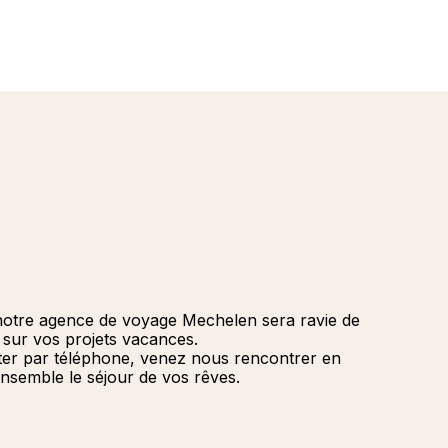
de 
2027
Améri
franç
Croisi
Afriq
Quebe
En
Mini-C
Orient
Cana
Caraï
Océan
notre agence de voyage Mechelen sera ravie de
r sur vos projets vacances.
ter par téléphone, venez nous rencontrer en
nsemble le séjour de vos rêves.