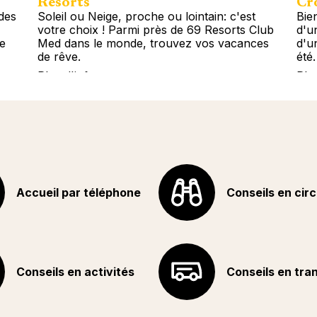
Resorts
Cro
des
Soleil ou Neige, proche ou lointain: c'est
Bie
votre choix ! Parmi près de 69 Resorts Club
d'u
le
Med dans le monde, trouvez vos vacances
d'u
de rêve.
été.
Plus d'info
Plu
Accueil par téléphone
Conseils en circ
Conseils en activités
Conseils en tra