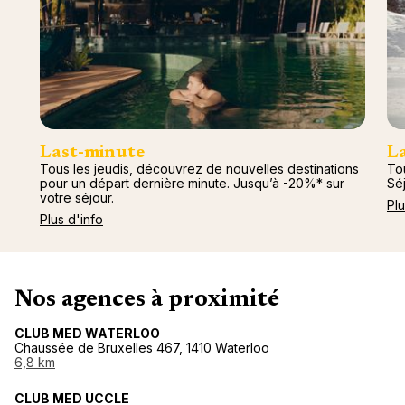
Canad
septe
Mini-Cr
Afriqu
E
Caraïb
Océan 
Last-minute
L
Tous les jeudis, découvrez de nouvelles destinations
Tou
pour un départ dernière minute. Jusqu’à -20%* sur
Séj
votre séjour.
Plu
Plus d'info
Nos agences à proximité
CLUB MED WATERLOO
Chaussée de Bruxelles 467, 1410 Waterloo
6,8 km
CLUB MED UCCLE