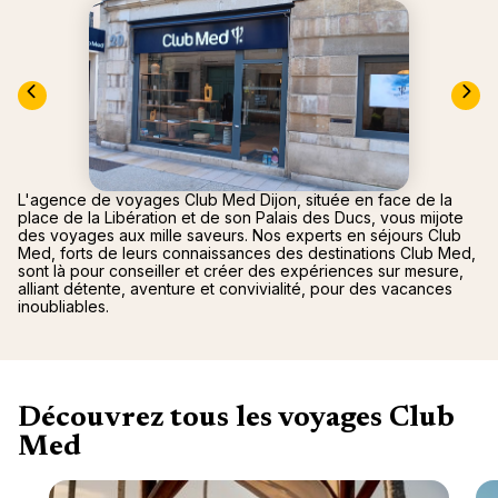
Canad
septe
Mini-Cr
Afriqu
E
Caraïb
Océan 
L'agence de voyages Club Med Dijon, située en face de la
place de la Libération et de son Palais des Ducs, vous mijote
des voyages aux mille saveurs. Nos experts en séjours Club
Med, forts de leurs connaissances des destinations Club Med,
sont là pour conseiller et créer des expériences sur mesure,
alliant détente, aventure et convivialité, pour des vacances
inoubliables.
Découvrez tous les voyages Club
Med