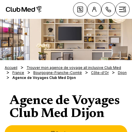
Club Med All Inclusive Resorts - Vacances tout inclus
Cl
Offres
Ouvr
Accueil
Trouver mon agence de voyage all inclusive Club Med
Le All 
France
Bourgogne-Franche-Comté
Côte-d'Or
Dijon
Club 
Agence de Voyages Club Med Dijon
078 
Vacance
Tous n
155
Découv
au solei
séjour
Lundi
sellers
Agence de Voyages
Vacance
Resort
Inspira
same
au ski
Croisiè
9h00
Vacance
Nouve
La Pal
Club Med Dijon
Clubs 
Circuit
19h0
Vacance
Resort
Marrak
Dima
Tout s
La Tab
Villas 
Alpes
Pragela
Voyage
Magna 
de 1
Exclus
Sports 
Croisiè
Alpes i
séréni
18h0
Da Bal