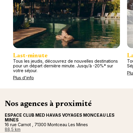
Last-minute
L
Tous les jeudis, découvrez de nouvelles destinations
Tou
pour un départ dernière minute. Jusqu’à -20%* sur
Séj
votre séjour.
Plu
Plus d'info
Nos agences à proximité
ESPACE CLUB MED HAVAS VOYAGES MONCEAU LES
MINES
16 rue Carnot , 71300 Montceau Les Mines
88,5 km