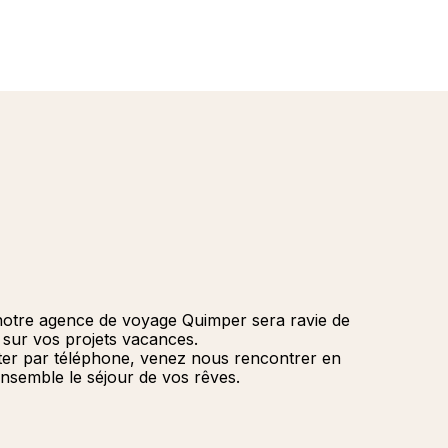
de 
2027
Améri
franç
Croisi
Afriq
Quebe
En
Mini-C
Orient
Cana
Caraï
Océan
notre agence de voyage Quimper sera ravie de
r sur vos projets vacances.
ter par téléphone, venez nous rencontrer en
nsemble le séjour de vos rêves.