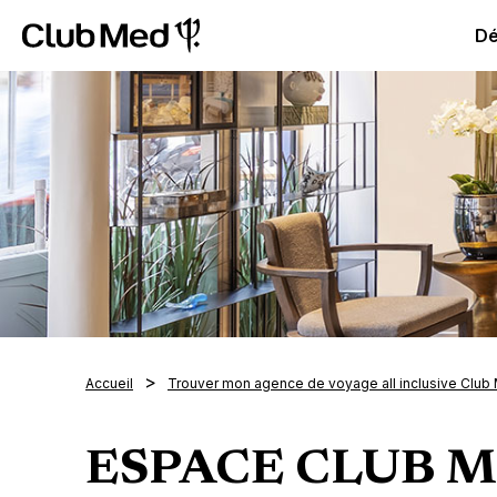
Club Med All Inclusive Resorts - Vacances tout inclus
Cl
Dé
Accueil
Trouver mon agence de voyage all inclusive Club
ESPACE CLUB 