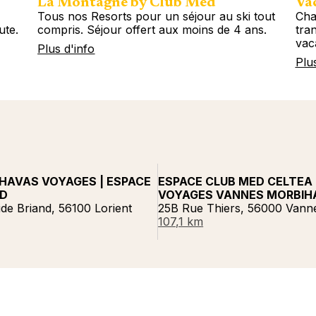
La Montagne by Club Med
Vac
Tous nos Resorts pour un séjour au ski tout
Cha
ute.
compris. Séjour offert aux moins de 4 ans.
tran
vac
Plus d'info
Plu
HAVAS VOYAGES | ESPACE
ESPACE CLUB MED CELTEA
ED
VOYAGES VANNES MORBIH
tide Briand, 56100 Lorient
25B Rue Thiers, 56000 Vann
107,1 km