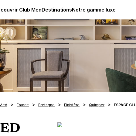
ub Med All Inclusive Resorts - Vacances tout inclus
couvrir Club Med
Destinations
Notre gamme luxe
 Med
France
Bretagne
Finistère
Quimper
ESPACE CL
MED