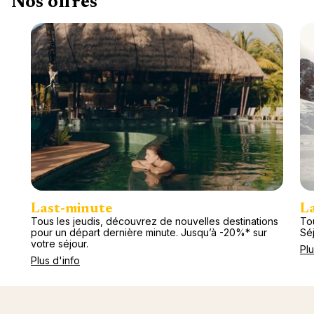
Nos offres
Last-minute
L
Tous les jeudis, découvrez de nouvelles destinations
Tou
pour un départ dernière minute. Jusqu’à -20%* sur
Séj
votre séjour.
Plu
Plus d'info