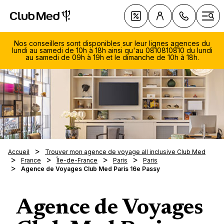
Club Med All Inclusive Resorts - Vacances tout inclus
Cl
Offres
Ouvr
Nos conseillers sont disponibles sur leur lignes agences du
lundi au samedi de 10h à 18h ainsi qu'au 0810810810 du lundi
au samedi de 09h à 19h et le dimanche de 10h à 18h.
Le All 
Club 
078 
Vacance
Tous n
155
Accueil
Trouver mon agence de voyage all inclusive Club Med
Découv
au solei
séjour
Lundi
France
Île-de-France
Paris
Paris
sellers
Vacance
Resort
Inspira
Agence de Voyages Club Med Paris 16e Passy
same
au ski
Croisiè
9h00
Vacance
Nouve
La Pal
Clubs 
Circuit
19h0
Vacance
Resort
Marrak
Dima
Tout s
La Tab
Villas 
Agence de Voyages
Alpes
Pragela
Voyage
Magna 
de 1
Exclus
Sports 
Croisiè
Alpes i
séréni
18h0
Da Bal