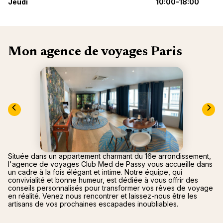
Jeudi
10:00-18:00
Canad
septe
Mini-Cr
Afriqu
E
Caraïb
Océan 
Mon agence de voyages Paris
Située dans un appartement charmant du 16e arrondissement,
l'agence de voyages Club Med de Passy vous accueille dans
un cadre à la fois élégant et intime. Notre équipe, qui
convivialité et bonne humeur, est dédiée à vous offrir des
conseils personnalisés pour transformer vos rêves de voyage
en réalité. Venez nous rencontrer et laissez-nous être les
artisans de vos prochaines escapades inoubliables.