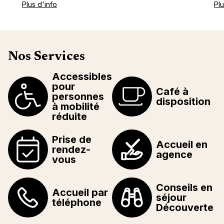
Plus d'info
Plu
Nos Services
Accessibles
pour
Café à
personnes
disposition
à mobilité
réduite
Prise de
Accueil en
rendez-
agence
vous
Conseils en
Accueil par
séjour
téléphone
Découverte