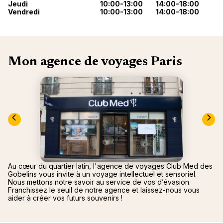
Jeudi
10:00-13:00
14:00-18:00
Canad
septe
Mini-Cr
Afriqu
Vendredi
10:00-13:00
14:00-18:00
E
Caraïb
Océan 
Mon agence de voyages Paris
Au cœur du quartier latin, l'agence de voyages Club Med des
Gobelins vous invite à un voyage intellectuel et sensoriel.
Nous mettons notre savoir au service de vos d’évasion.
Franchissez le seuil de notre agence et laissez-nous vous
aider à créer vos futurs souvenirs !