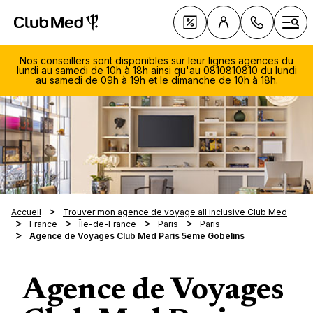
Club Med All Inclusive Resorts - Vacances tout inclus
Cl
Offres
Ouvr
Nos conseillers sont disponibles sur leur lignes agences du
lundi au samedi de 10h à 18h ainsi qu'au 0810810810 du lundi
au samedi de 09h à 19h et le dimanche de 10h à 18h.
Le All 
Club 
078 
Vacance
Tous n
155
Accueil
Trouver mon agence de voyage all inclusive Club Med
Découv
au solei
séjour
Lundi
France
Île-de-France
Paris
Paris
sellers
Vacance
Resort
Inspira
Agence de Voyages Club Med Paris 5eme Gobelins
same
au ski
Croisiè
9h00
Vacance
Nouve
La Pal
Clubs 
Circuit
19h0
Vacance
Resort
Marrak
Dima
Tout s
La Tab
Villas 
Agence de Voyages
Alpes
Pragela
Voyage
Magna 
de 1
Exclus
Sports 
Croisiè
Alpes i
séréni
18h0
Da Bal