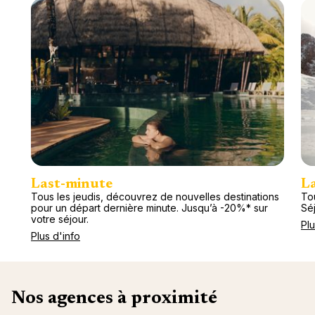
Last-minute
L
Tous les jeudis, découvrez de nouvelles destinations
Tou
pour un départ dernière minute. Jusqu’à -20%* sur
Séj
votre séjour.
Plu
Plus d'info
Nos agences à proximité