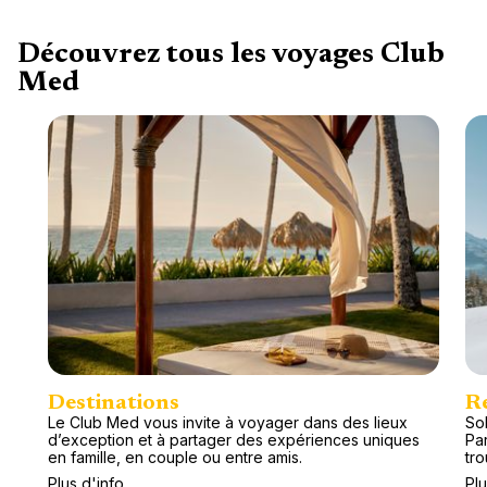
Découvrez tous les voyages Club
Med
Destinations
R
Le Club Med vous invite à voyager dans des lieux
Sol
d’exception et à partager des expériences uniques
Pa
en famille, en couple ou entre amis.
tr
Plus d'info
Plu