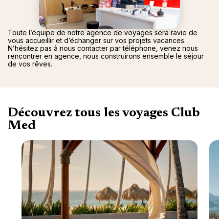
Canad
septe
Mini-Cr
Afriqu
E
Caraïb
Océan 
Toute l’équipe de notre agence de voyages sera ravie de
vous accueillir et d’échanger sur vos projets vacances.
N’hésitez pas à nous contacter par téléphone, venez nous
rencontrer en agence, nous construirons ensemble le séjour
de vos rêves.
Découvrez tous les voyages Club
Med