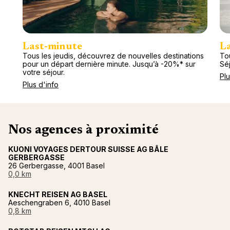
Last-minute
L
Tous les jeudis, découvrez de nouvelles destinations
Tou
pour un départ dernière minute. Jusqu’à -20%* sur
Séj
votre séjour.
Plu
Plus d'info
Nos agences à proximité
KUONI VOYAGES DERTOUR SUISSE AG BÂLE
GERBERGASSE
26 Gerbergasse, 4001 Basel
0,0 km
KNECHT REISEN AG BASEL
Aeschengraben 6, 4010 Basel
0,8 km