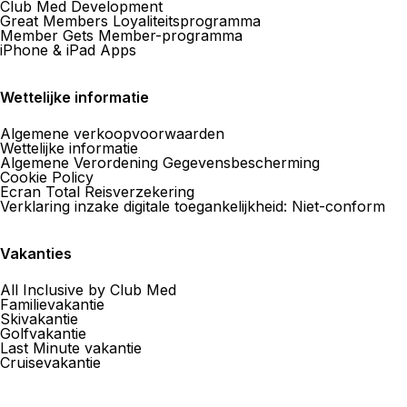
AVD Travel Club Med Corner
Club Med Development
Great Members Loyaliteitsprogramma
Member Gets Member-programma
Bruul 92 2800 Mechelen
iPhone & iPad Apps
Nu gesloten.
Gaat morgen open om
Wettelijke informatie
Algemene verkoopvoorwaarden
Wettelijke informatie
Algemene Verordening Gegevensbescherming
Cookie Policy
Reizen De Lathauwer Club Med
Ecran Total Reisverzekering
Verklaring inzake digitale toegankelijkheid: Niet-conform
Corner
Gentse Steenweg 41 9300 Aalst
Vakanties
Nu gesloten.
Gaat morgen open om
All Inclusive by Club Med
Familievakantie
Skivakantie
Golfvakantie
Last Minute vakantie
Cruisevakantie
Omnia Travel Leuven - Club Med
Corner