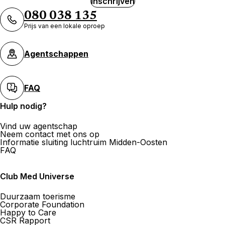
Inschrijven
Club Med Waterloo
080 038 135
Prijs van een lokale oproep
Chaussée de Bruxelles 467 1410 Waterloo
Nu gesloten.
Gaat morgen open om
Agentschappen
FAQ
Hulp nodig?
Lasne voyage
Vind uw agentschap
Neem contact met ons op
Informatie sluiting luchtruim Midden-Oosten
Rte d'Ohain 24 1380 Lasne
FAQ
Nu gesloten.
Gaat morgen open om
Club Med Universe
Duurzaam toerisme
Corporate Foundation
Happy to Care
CSR Rapport