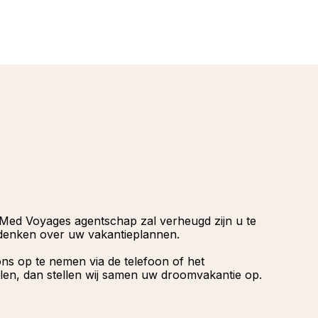
Alpen
Kiror
Vittel
Al on
Frankr
Colle
Serre
Frans
Med Voyages agentschap zal verheugd zijn u te
denken over uw vakantieplannen.
ns op te nemen via de telefoon of het
en, dan stellen wij samen uw droomvakantie op.