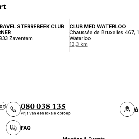
rt
RAVEL STERREBEEK CLUB
CLUB MED WATERLOO
RNER
Chaussée de Bruxelles 467, 
1933 Zaventem
Waterloo
13,3 km
ven
080 038 135
A
Prijs van een lokale oproep
FAQ