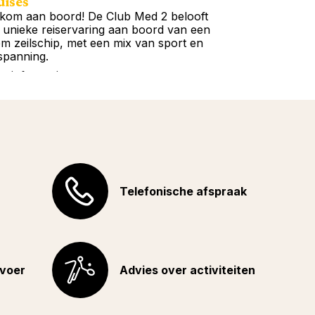
uises
Rondreizen
kom aan boord! De Club Med 2 belooft
Wacht niet la
 unieke reiservaring aan boord van een
onze Franstali
iem zeilschip, met een mix van sport en
u hoeft te doe
spanning.
Meer informat
r informatie
Telefonische afspraak
rvoer
Advies over activiteiten