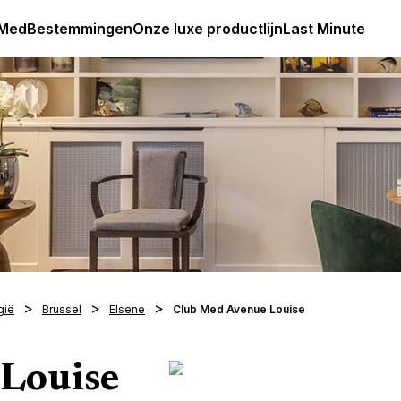
Club Med Premium All Inclusive Resorts & Pakketreizen
 Med
Bestemmingen
Onze luxe productlijn
Last Minute
gië
Brussel
Elsene
Club Med Avenue Louise
Louise