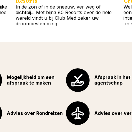
Resorts
Cr
ijke
In de zon of in de sneeuw, ver weg of
Wel
mee
dichtbij... Met bijna 80 Resorts over de hele
een
wereld vindt u bij Club Med zeker uw
int
droombestemming.
ont
Meer informatie
Mee
Mogelijkheid om een
Afspraak in het
afspraak te maken
agentschap
Advies over Rondreizen
Advies over ve