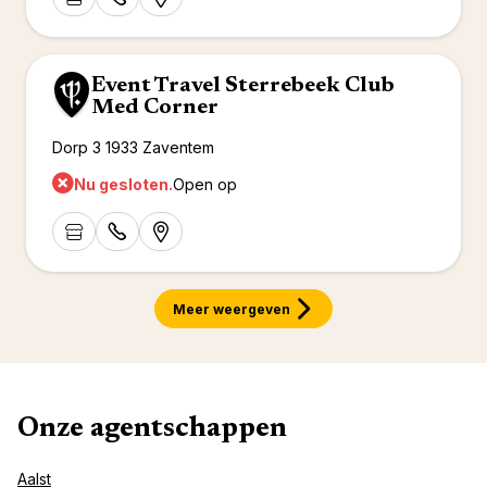
Val d'I
Vittel 
Serre C
Event Travel Sterrebeek Club
Alpen
Med Corner
Dorp 3 1933 Zaventem
Nu gesloten.
Open op
Meer weergeven
Onze agentschappen
Aalst