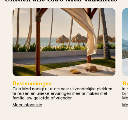
Val d'I
Vittel 
Serre C
Alpen
Bestemmingen
R
Club Med nodigt u uit om naar uitzonderlijke plekken
In 
te reizen en unieke ervaringen mee te maken met
bij
familie, uw geliefde of vrienden.
Me
Meer informatie
Me