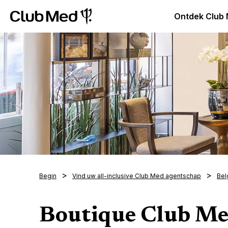
Club Med Premium All Inclusive Resorts & Pakketreizen
Ontdek Club
Begin
Vind uw all-inclusive Club Med agentschap
Bel
Boutique Club M