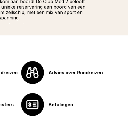
kom aan boord! De Club Med 2 belooft
Wacht niet la
 unieke reiservaring aan boord van een
onze Franstali
iem zeilschip, met een mix van sport en
u hoeft te doe
spanning.
Meer informat
r informatie
ndreizen
Advies over Rondreizen
nsfers
Betalingen