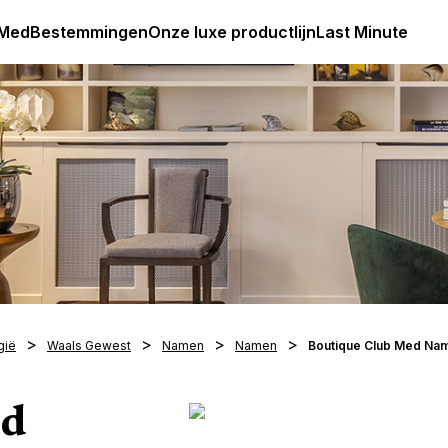
Club Med Premium All Inclusive Resorts & Pakketreizen
 Med
Bestemmingen
Onze luxe productlijn
Last Minute
gië
Waals Gewest
Namen
Namen
Boutique Club Med Na
ed