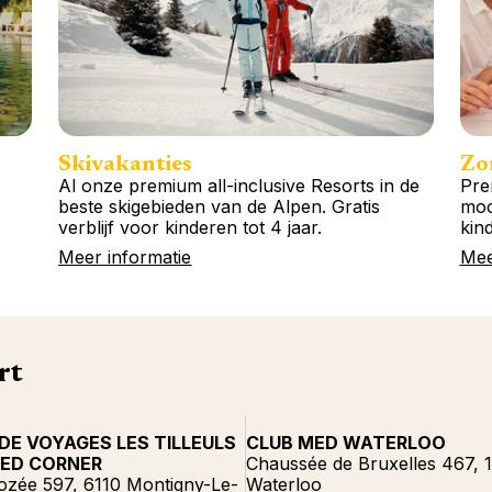
Skivakanties
Zo
Al onze premium all-inclusive Resorts in de
Pre
beste skigebieden van de Alpen. Gratis
moo
verblijf voor kinderen tot 4 jaar.
kind
Meer informatie
Mee
rt
DE VOYAGES LES TILLEULS
CLUB MED WATERLOO
MED CORNER
Chaussée de Bruxelles 467, 
ozée 597, 6110 Montigny-Le-
Waterloo