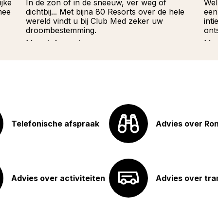
ijke
In de zon of in de sneeuw, ver weg of
Wel
mee
dichtbij... Met bijna 80 Resorts over de hele
een
wereld vindt u bij Club Med zeker uw
int
droombestemming.
ont
Meer informatie
Mee
Telefonische afspraak
Advies over Ro
Advies over activiteiten
Advies over tra