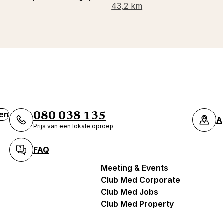
43,2 km
ven
080 038 135
A
Prijs van een lokale oproep
FAQ
Meeting & Events
Club Med Corporate
Club Med Jobs
Club Med Property