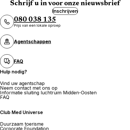
Schrijf u in voor onze nieuwsbrief
Inschrijven
Agence de Voyages Club Med
080 038 135
Tours
Prijs van een lokale oproep
22 Rue marceau 37000 Tours
Nu gesloten.
Open op
Agentschappen
Maak een afspraak
FAQ
Hulp nodig?
Espace Club Med Havas Voyages
Monceau Les Mines
Vind uw agentschap
Neem contact met ons op
Informatie sluiting luchtruim Midden-Oosten
16 rue Carnot 71300 Montceau Les Mines
FAQ
Nu gesloten.
Open op
Club Med Universe
Duurzaam toerisme
Corporate Foundation