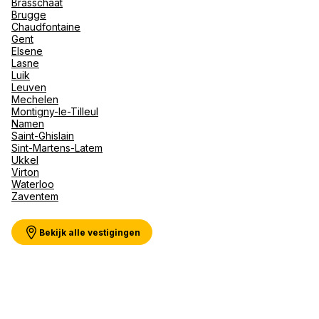
Brasschaat
Val d'I
Brugge
Vittel 
Chaudfontaine
Gent
Serre C
Meer weergeven
Elsene
Alpen
Lasne
Luik
Leuven
Mechelen
Montigny-le-Tilleul
Namen
Saint-Ghislain
Sint-Martens-Latem
Ukkel
Virton
Waterloo
Zaventem
Bekijk alle vestigingen