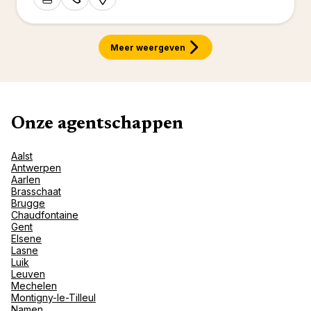
Val d'I
Vittel 
Serre C
Meer weergeven
Alpen
Onze agentschappen
Aalst
Antwerpen
Aarlen
Brasschaat
Brugge
Chaudfontaine
Gent
Elsene
Lasne
Luik
Leuven
Mechelen
Montigny-le-Tilleul
Namen