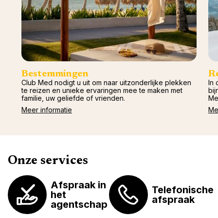
Val d'I
Vittel 
Serre C
Alpen
Bestemmingen
R
Club Med nodigt u uit om naar uitzonderlijke plekken
In 
te reizen en unieke ervaringen mee te maken met
bij
familie, uw geliefde of vrienden.
Me
Meer informatie
Me
Onze services
Afspraak in
Telefonische
het
afspraak
agentschap