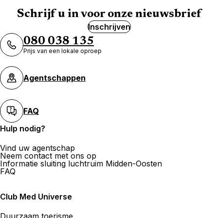
Schrijf u in voor onze nieuwsbrief
Inschrijven
TUI Agence de voyage Neuchâtel
080 038 135
Prijs van een lokale oproep
5 Rue De La Treille 2000 Neuchatel
Nu gesloten.
Opent om
Agentschappen
FAQ
Hulp nodig?
Meer weergeven
Vind uw agentschap
Neem contact met ons op
Informatie sluiting luchtruim Midden-Oosten
FAQ
Club Med Universe
Duurzaam toerisme