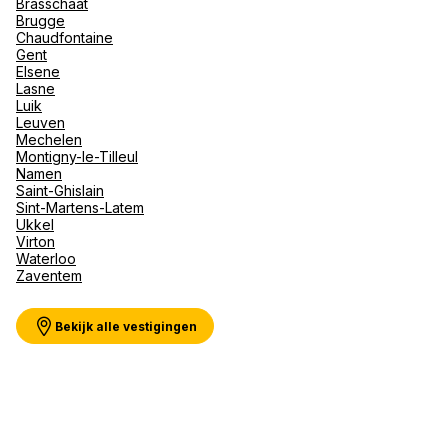
Brasschaat
Val d'I
Brugge
Vittel 
Chaudfontaine
Gent
Serre C
Meer weergeven
Elsene
Alpen
Lasne
Luik
Leuven
Mechelen
Montigny-le-Tilleul
Namen
Saint-Ghislain
Sint-Martens-Latem
Ukkel
Virton
Waterloo
Zaventem
Bekijk alle vestigingen