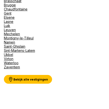
Brasschaat
Val d'I
Brugge
Vittel 
Chaudfontaine
Gent
Serre C
Meer weergeven
Elsene
Alpen
Lasne
Luik
Leuven
Mechelen
Montigny-le-Tilleul
Namen
Saint-Ghislain
Sint-Martens-Latem
Ukkel
Virton
Waterloo
Zaventem
Bekijk alle vestigingen