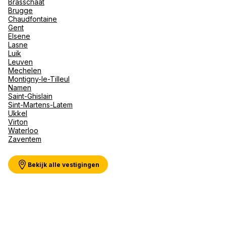
Brasschaat
Val d'I
Brugge
Vittel 
Chaudfontaine
Gent
Serre C
Meer weergeven
Elsene
Alpen
Lasne
Luik
Leuven
Mechelen
Montigny-le-Tilleul
Namen
Saint-Ghislain
Sint-Martens-Latem
Ukkel
Virton
Waterloo
Zaventem
Bekijk alle vestigingen