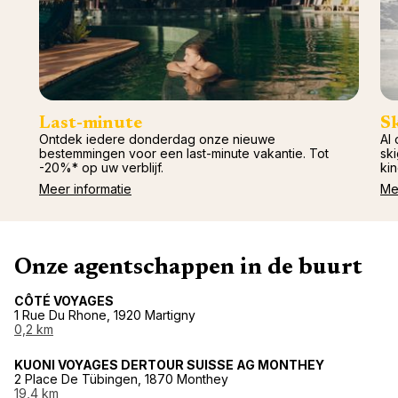
Last-minute
S
Ontdek iedere donderdag onze nieuwe
Al 
bestemmingen voor een last-minute vakantie. Tot
ski
-20%* op uw verblijf.
kin
Meer informatie
Me
Onze agentschappen in de buurt
CÔTÉ VOYAGES
1 Rue Du Rhone, 1920 Martigny
0,2 km
KUONI VOYAGES DERTOUR SUISSE AG MONTHEY
2 Place De Tübingen, 1870 Monthey
19,4 km