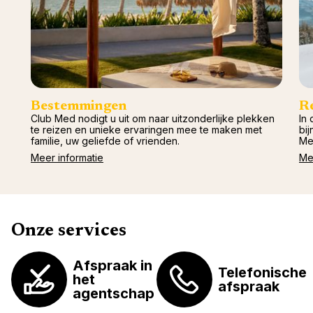
Val d'I
Vittel 
Serre C
Alpen
Bestemmingen
R
Club Med nodigt u uit om naar uitzonderlijke plekken
In 
te reizen en unieke ervaringen mee te maken met
bij
familie, uw geliefde of vrienden.
Me
Meer informatie
Me
Onze services
Afspraak in
Telefonische
het
afspraak
agentschap