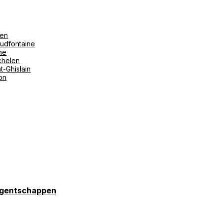
len
udfontaine
ne
helen
t-Ghislain
ton
gentschappen