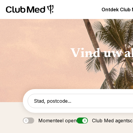
Club Med Premium All Inclusive Resorts & Pakketreizen
Ontdek Club
Vind uw a
Momenteel open
Club Med agents