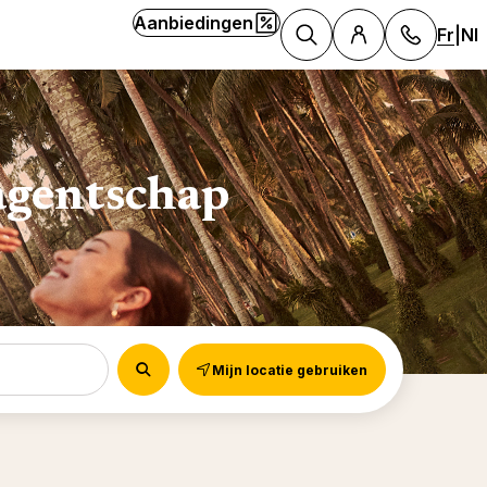
Aanbiedingen
F
R
|
Nl
Zoek
agentschap
08
Maa
Premi
Van 
by Cl
Ag
All-in
Type 
M
aak een accou
Best 
zonva
Vakan
Wanne
All-in
Cruis
vakan
South
Mijn locatie gebruiken
Kinde
Villa'
Kroku
Met w
Marra
Sport 
Paasv
vakan
Val d
Onze 
Culina
Paasv
Met u
Vakan
Alpe 
Colle
Laags
Met u
Kinde
Zorge
Euro