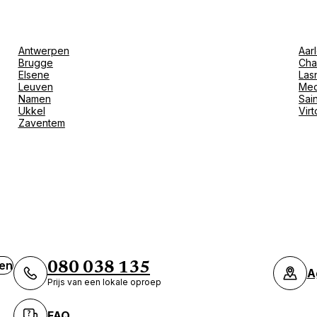
Antwerpen
Aar
Brugge
Cha
Elsene
Las
Leuven
Mec
Namen
Sain
Ukkel
Vir
Zaventem
ven
080 038 135
A
Prijs van een lokale oproep
FAQ