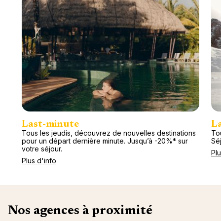
Last-minute
L
Tous les jeudis, découvrez de nouvelles destinations
Tou
pour un départ dernière minute. Jusqu’à -20%* sur
Séj
votre séjour.
Plu
Plus d'info
Nos agences à proximité