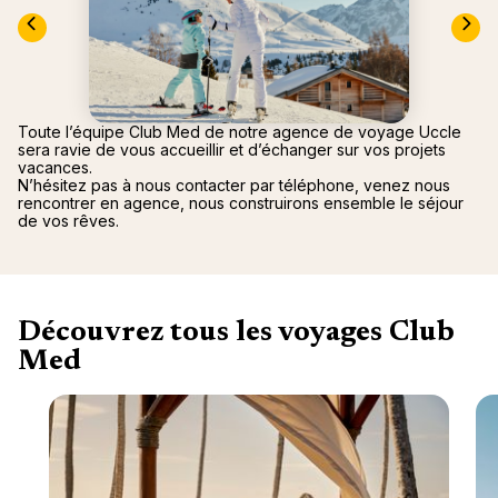
Canad
septe
Mini-Cr
Afriqu
E
Caraïb
Océan 
Toute l’équipe Club Med de notre agence de voyage Uccle
sera ravie de vous accueillir et d’échanger sur vos projets
vacances.
N’hésitez pas à nous contacter par téléphone, venez nous
rencontrer en agence, nous construirons ensemble le séjour
de vos rêves.
Découvrez tous les voyages Club
Med