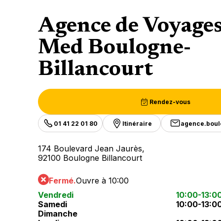
Agence de Voyage
Med Boulogne-
Billancourt
Rendez-vous
01 41 22 01 80
Itinéraire
agence.bou
174 Boulevard Jean Jaurès,
92100 Boulogne Billancourt
Fermé.
Ouvre à 10:00
Vendredi
10:00-13:0
Samedi
10:00-13:0
Dimanche