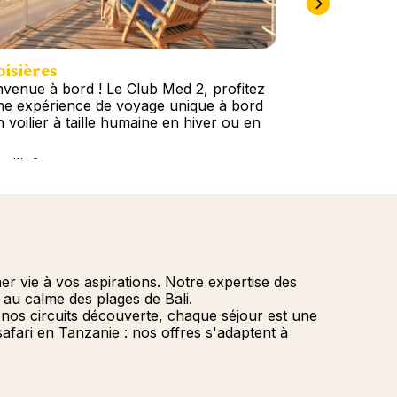
isières
Circuits
nvenue à bord ! Le Club Med 2, profitez
N’attendez pl
ne expérience de voyage unique à bord
immédiatement
n voilier à taille humaine en hiver ou en
Escapade ou u
plus de 60 des
s d'info
Plus d'info
 vie à vos aspirations. Notre expertise des
au calme des plages de Bali.
 nos circuits découverte, chaque séjour est une
afari en Tanzanie : nos offres s'adaptent à