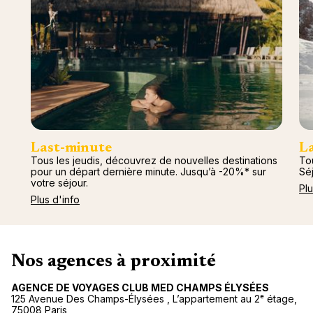
Last-minute
L
Tous les jeudis, découvrez de nouvelles destinations
Tou
pour un départ dernière minute. Jusqu’à -20%* sur
Séj
votre séjour.
Plu
Plus d'info
Nos agences à proximité
AGENCE DE VOYAGES CLUB MED CHAMPS ÉLYSÉES
125 Avenue Des Champs-Élysées , L’appartement au 2ᵉ étage,
75008 Paris