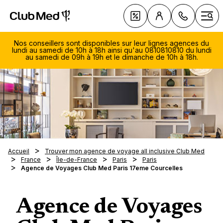
Club Med All Inclusive Resorts - Vacances tout inclus
Cl
Offres
Ouvr
Nos conseillers sont disponibles sur leur lignes agences du
lundi au samedi de 10h à 18h ainsi qu'au 0810810810 du lundi
au samedi de 09h à 19h et le dimanche de 10h à 18h.
Le All 
Club 
078 
Vacance
Tous n
155
Accueil
Trouver mon agence de voyage all inclusive Club Med
Découv
au solei
séjour
Lundi
France
Île-de-France
Paris
Paris
sellers
Vacance
Resort
Inspira
Agence de Voyages Club Med Paris 17eme Courcelles
same
au ski
Croisiè
9h00
Vacance
Nouve
La Pal
Clubs 
Circuit
19h0
Vacance
Resort
Marrak
Dima
Tout s
La Tab
Villas 
Agence de Voyages
Alpes
Pragela
Voyage
Magna 
de 1
Exclus
Sports 
Croisiè
Alpes i
séréni
18h0
Da Bal