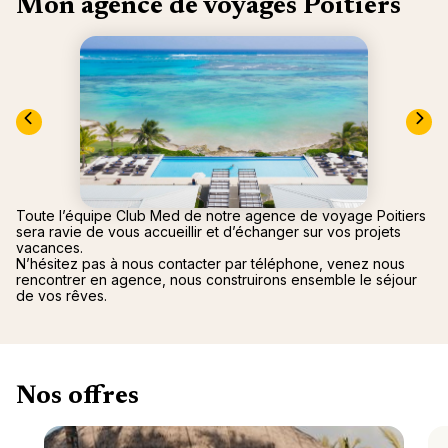
Mon agence de voyages Poitiers
Canad
septe
Mini-Cr
Afriqu
E
Caraïb
Océan 
Toute l’équipe Club Med de notre agence de voyage Poitiers
sera ravie de vous accueillir et d’échanger sur vos projets
vacances.
N’hésitez pas à nous contacter par téléphone, venez nous
rencontrer en agence, nous construirons ensemble le séjour
de vos rêves.
Nos offres