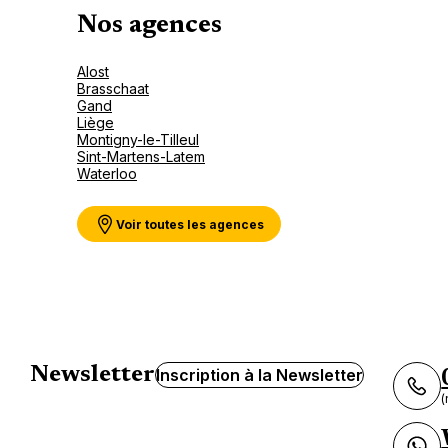
Nos agences
Alost
Brasschaat
Gand
Liège
Montigny-le-Tilleul
Sint-Martens-Latem
Waterloo
Voir toutes les agences
Newsletter
Inscription à la Newsletter
(