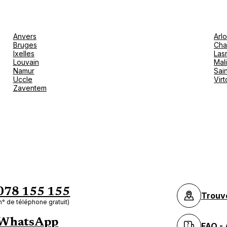
Anvers
Arl
Bruges
Cha
Ixelles
Las
Louvain
Mal
Namur
Sain
Uccle
Vir
Zaventem
078 155 155
Trouv
n° de téléphone gratuit)
WhatsApp
FAQ - 