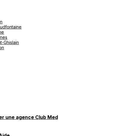
on
udfontaine
ne
ines
t-Ghislain
ton
er une agence Club Med
Aide