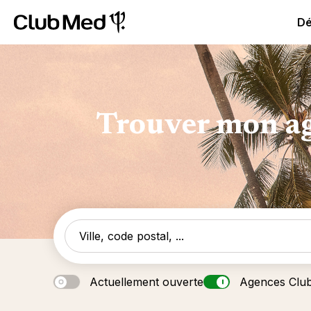
Club Med All Inclusive Resorts - Vacances tout inclus
Cl
Dé
Trouver mon ag
Actuellement ouverte
Agences Clu