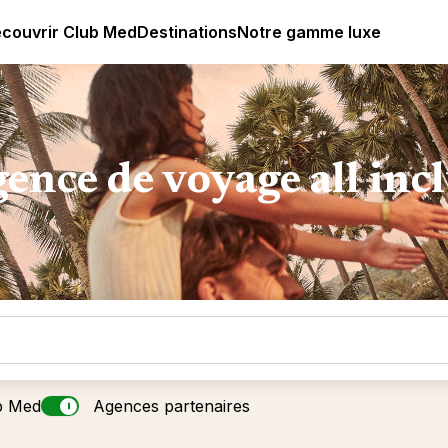
ub Med All Inclusive Resorts - Vacances tout inclus
couvrir Club Med
Destinations
Notre gamme luxe
ence de voyage all inc
b Med
Agences partenaires