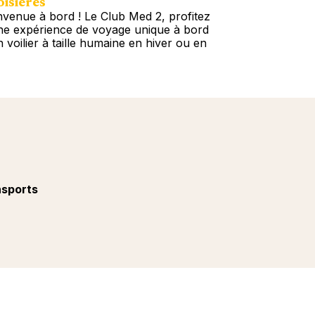
isières
Circuits
nvenue à bord ! Le Club Med 2, profitez
N’attendez pl
ne expérience de voyage unique à bord
immédiatement
n voilier à taille humaine en hiver ou en
Escapade ou u
plus de 60 des
s d'info
Plus d'info
nsports