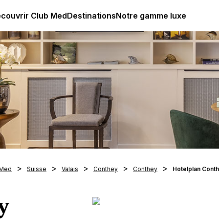
ub Med All Inclusive Resorts - Vacances tout inclus
couvrir Club Med
Destinations
Notre gamme luxe
 Med
Suisse
Valais
Conthey
Conthey
Hotelplan Cont
y