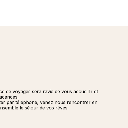
de 
2027
Améri
franç
Croisi
Afriq
Quebe
En
Mini-C
Orient
Cana
Caraï
Océan
ce de voyages sera ravie de vous accueillir et
vacances.
ter par téléphone, venez nous rencontrer en
nsemble le séjour de vos rêves.