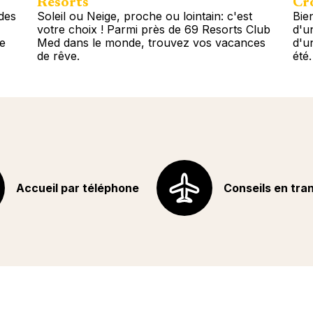
Resorts
Cro
des
Soleil ou Neige, proche ou lointain: c'est
Bie
votre choix ! Parmi près de 69 Resorts Club
d'u
le
Med dans le monde, trouvez vos vacances
d'u
de rêve.
été.
Plus d'info
Plu
Accueil par téléphone
Conseils en tra