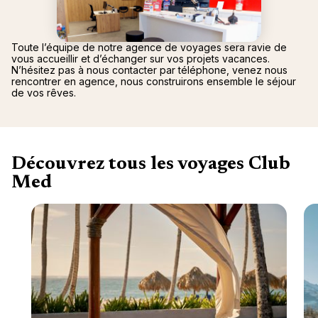
Canad
septe
Mini-Cr
Afriqu
E
Caraïb
Océan 
Toute l’équipe de notre agence de voyages sera ravie de
vous accueillir et d’échanger sur vos projets vacances.
N’hésitez pas à nous contacter par téléphone, venez nous
rencontrer en agence, nous construirons ensemble le séjour
de vos rêves.
Découvrez tous les voyages Club
Med