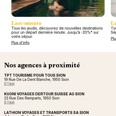
Last-minute
L
Tous les jeudis, découvrez de nouvelles destinations
Tou
pour un départ dernière minute. Jusqu’à -20%* sur
Séj
votre séjour.
Plu
Plus d'info
Nos agences à proximité
TPT TOURISME POUR TOUS SION
19 Rue De La Dent Blanche, 1950 Sion
0,1 km
KUONI VOYAGES DERTOUR SUISSE AG SION
23 Rue Des Remparts, 1950 Sion
0,1 km
LATHION VOYAGES ET TRANSPORTS SA SION