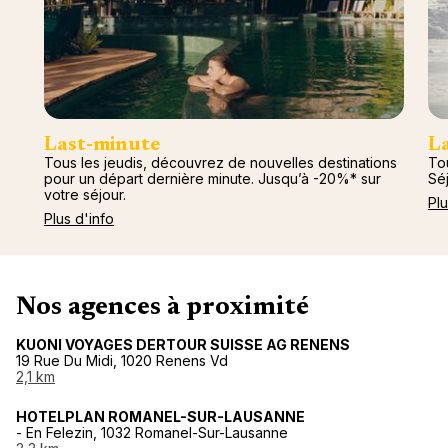
Last-minute
L
Tous les jeudis, découvrez de nouvelles destinations
Tou
pour un départ dernière minute. Jusqu’à -20%* sur
Séj
votre séjour.
Plu
Plus d'info
Nos agences à proximité
KUONI VOYAGES DERTOUR SUISSE AG RENENS
19 Rue Du Midi, 1020 Renens Vd
2,1 km
HOTELPLAN ROMANEL-SUR-LAUSANNE
- En Felezin, 1032 Romanel-Sur-Lausanne