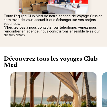
Canad
septe
Mini-Cr
Afriqu
E
Caraïb
Océan 
Toute l’équipe Club Med de notre agence de voyage Crissier
sera ravie de vous accueillir et d’échanger sur vos projets
vacances.
N’hésitez pas à nous contacter par téléphone, venez nous
rencontrer en agence, nous construirons ensemble le séjour
de vos rêves.
Découvrez tous les voyages Club
Med