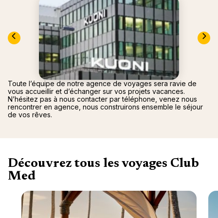
Canad
septe
Mini-Cr
Afriqu
E
Caraïb
Océan 
Toute l’équipe de notre agence de voyages sera ravie de
vous accueillir et d’échanger sur vos projets vacances.
N’hésitez pas à nous contacter par téléphone, venez nous
rencontrer en agence, nous construirons ensemble le séjour
de vos rêves.
Découvrez tous les voyages Club
Med