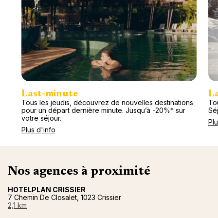
Last-minute
L
Tous les jeudis, découvrez de nouvelles destinations
Tou
pour un départ dernière minute. Jusqu’à -20%* sur
Séj
votre séjour.
Plu
Plus d'info
Nos agences à proximité
HOTELPLAN CRISSIER
7 Chemin De Closalet, 1023 Crissier
2,1 km