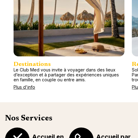
Destinations
R
Le Club Med vous invite à voyager dans des lieux
Sol
d’exception et à partager des expériences uniques
Pa
en famille, en couple ou entre amis.
tr
Plus d'info
Plu
Nos Services
Accueil en
Accueil par