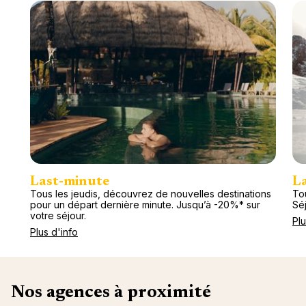
Last-minute
L
Tous les jeudis, découvrez de nouvelles destinations
Tou
pour un départ dernière minute. Jusqu’à -20%* sur
Séj
votre séjour.
Plu
Plus d'info
Nos agences à proximité