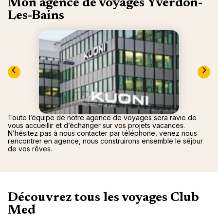
Mon agence de voyages Yverdon-
Canad
septe
Mini-Cr
Afriqu
Les-Bains
E
Caraïb
Océan 
Toute l’équipe de notre agence de voyages sera ravie de
vous accueillir et d’échanger sur vos projets vacances.
N’hésitez pas à nous contacter par téléphone, venez nous
rencontrer en agence, nous construirons ensemble le séjour
de vos rêves.
Découvrez tous les voyages Club
Med