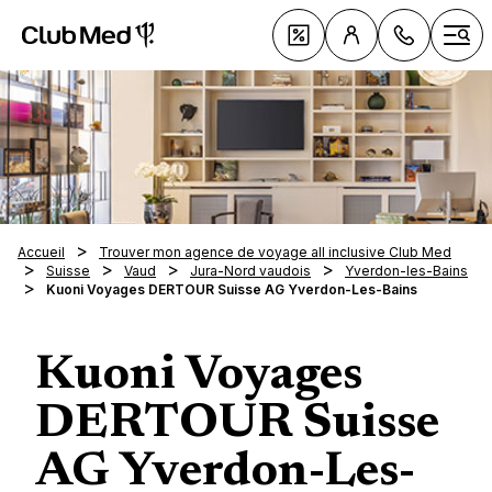
Club Med All Inclusive Resorts - Vacances tout inclus
Cl
Offres
Ouvr
Accueil
Trouver mon agence de voyage all inclusive Club Med
Le All 
Suisse
Vaud
Jura-Nord vaudois
Yverdon-les-Bains
Club 
Kuoni Voyages DERTOUR Suisse AG Yverdon-Les-Bains
078 
Vacance
Tous n
155
Découv
au solei
séjour
Lundi
sellers
Kuoni Voyages
Vacance
Resort
Inspira
same
au ski
Croisiè
9h00
Vacance
Nouve
La Pal
DERTOUR Suisse
Clubs 
Circuit
19h0
Vacance
Resort
Marrak
Dima
Tout s
La Tab
Villas 
Alpes
Pragela
Voyage
AG Yverdon-Les-
Magna 
de 1
Exclus
Sports 
Croisiè
Alpes i
séréni
18h0
Da Bal