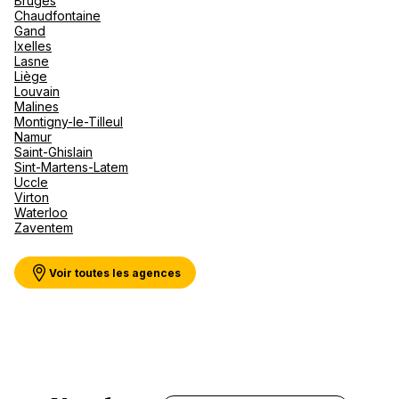
Bruges
Canad
septe
Mini-Cr
Afriqu
Chaudfontaine
Gand
E
Caraïb
Ixelles
Océan 
TUI Agence de voyage Yverdon
Lasne
Liège
Louvain
4 Rue Du Lac 1401 Yverdon-Les-Bains
Malines
Montigny-le-Tilleul
Fermé.
Ouvre demain à 09:00
Namur
Saint-Ghislain
Sint-Martens-Latem
Uccle
Virton
Waterloo
Zaventem
Voir plus
Voir toutes les agences