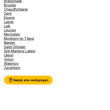
Brasschaat
Val d'I
Brugge
Vittel 
Chaudfontaine
Gent
Serre C
Meer weergeven
Elsene
Alpen
Lasne
Luik
Leuven
Mechelen
Montigny-le-Tilleul
Namen
Saint-Ghislain
Sint-Martens-Latem
Ukkel
Virton
Waterloo
Zaventem
Bekijk alle vestigingen