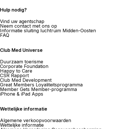
Agence de Voyages Club Med M
Hulp nodig?
42 Rue Des Boulangers 68100 Mulhouse
Vind uw agentschap
Neem contact met ons op
Informatie sluiting luchtruim Midden-Oosten
Nu gesloten.
Open op
FAQ
Meer informatie
Club Med Universe
Hoe er te komen
Duurzaam toerisme
Corporate Foundation
Happy to Care
CSR Rapport
Club Med Development
Agence de Voyages Club Med Tro
Great Members Loyaliteitsprogramma
Member Gets Member-programma
iPhone & iPad Apps
29 Rue Urbain IV 10000 Troyes
Nu gesloten.
Open op
Wettelijke informatie
Meer informatie
03 25 41 41 41
Algemene verkoopvoorwaarden
Wettelijke informatie