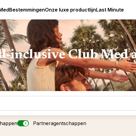
Club Med Premium All Inclusive Resorts & Pakketreizen
 Med
Bestemmingen
Onze luxe productlijn
Last Minute
ll-inclusive Club Med 
chappen
Partneragentschappen