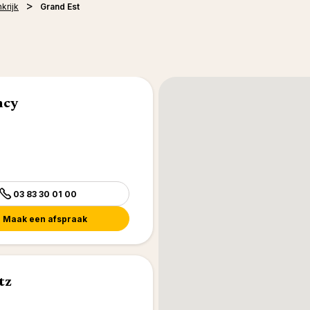
krijk
Grand Est
ncy
03 83 30 01 00
Maak een afspraak
tz