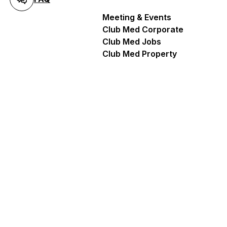
ulhouse
Meeting & Events
Club Med Corporate
Club Med Jobs
Club Med Property
03 89 66 14 15
Maak een afspraak
yes
Hoe er te komen