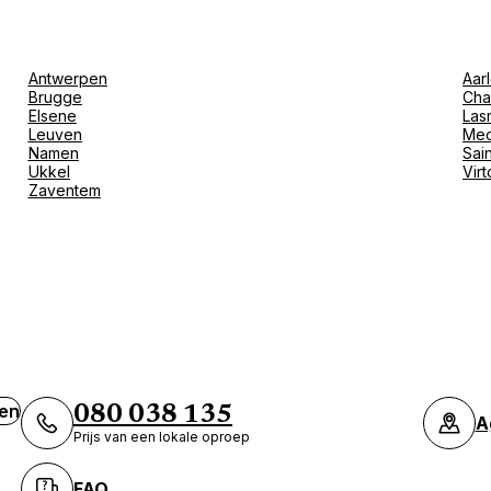
Antwerpen
Aar
Brugge
Cha
Elsene
Las
Leuven
Mec
Hoe er te komen
Namen
Sain
Ukkel
Vir
Zaventem
rasbourg
asbourg
03 88 15 00 88
ven
080 038 135
Maak een afspraak
A
Prijs van een lokale oproep
FAQ