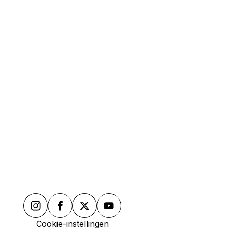
ims
03 26 47 54 22
Maak een afspraak
Cookie-instellingen