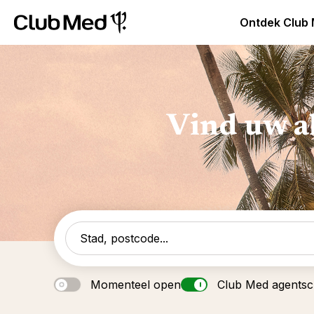
Club Med Premium All Inclusive Resorts & Pakketreizen
Ontdek Club
Vind uw a
Momenteel open
Club Med agents