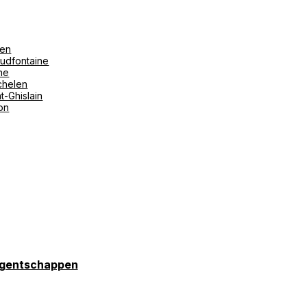
len
udfontaine
ne
helen
t-Ghislain
ton
gentschappen