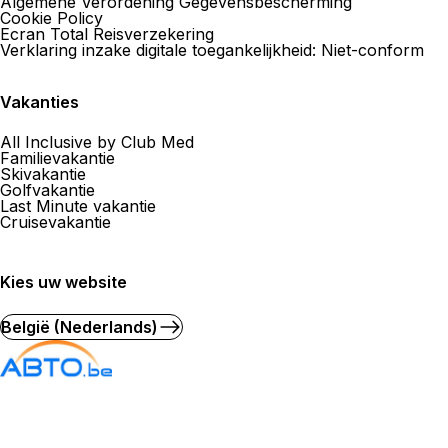
Algemene Verordening Gegevensbescherming
Cookie Policy
Ecran Total Reisverzekering
Verklaring inzake digitale toegankelijkheid: Niet-conform
Agence de Voyages Club Med Re
Vakanties
14 Cours Jean-Baptiste Langlet 51100 Reims
All Inclusive by Club Med
Nu gesloten.
Open op
Familievakantie
Skivakantie
Golfvakantie
Meer informatie
Last Minute vakantie
Cruisevakantie
Hoe er te komen
Kies uw website
België (Nederlands)