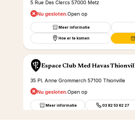
5 Rue Des Clercs 57000 Metz
Nu gesloten.
Open op
Meer informatie
Hoe er te komen
Espace Club Med Havas Thionvil
35 Pl. Anne Grommerch 57100 Thionville
Nu gesloten.
Open op
Meer informatie
03 82 53 62 27
ESPACE CLUB MED HAVAS VO