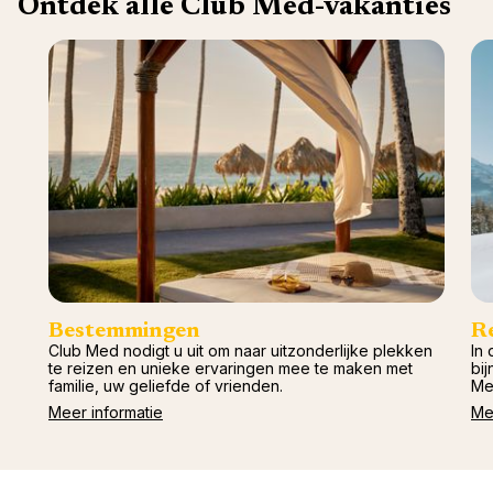
Ontdek alle Club Med-vakanties
Val d'I
Vittel 
Serre C
Alpen
Bestemmingen
R
Club Med nodigt u uit om naar uitzonderlijke plekken
In 
te reizen en unieke ervaringen mee te maken met
bij
familie, uw geliefde of vrienden.
Me
Meer informatie
Me