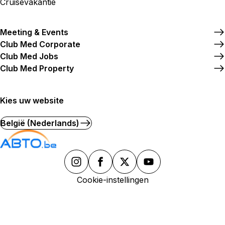
Cruisevakantie
Maak een afspraak
Meeting & Events
Club Med Corporate
Club Med Jobs
Agence de Voyages Club Med
Club Med Property
Sceaux
31 Rue Houdan 92330 Sceaux
Kies uw website
Nu geopend
van 10:00 tot 18:00
België (Nederlands)
Maak een afspraak
Agence Club Med Boulogne-
Cookie-instellingen
Billancourt
174 Boulevard Jean Jaurès 92100 Boulogne
Billancourt
Nu geopend
van 10:00 tot 18:00