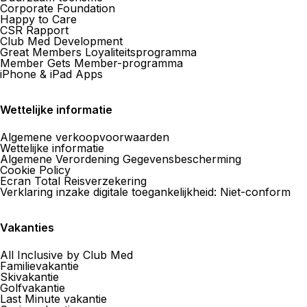
Corporate Foundation
Happy to Care
Maak een afspraak
CSR Rapport
Club Med Development
Great Members Loyaliteitsprogramma
Member Gets Member-programma
iPhone & iPad Apps
Agence de Voyages Club Med
Paris 16e Passy
Wettelijke informatie
91 Avenue Paul Doumer, Appartement au 5ème étage
75016 Paris
Algemene verkoopvoorwaarden
Wettelijke informatie
Nu geopend
van 10:00 tot 18:00
Algemene Verordening Gegevensbescherming
Cookie Policy
Maak een afspraak
Ecran Total Reisverzekering
Verklaring inzake digitale toegankelijkheid: Niet-conform
Vakanties
Agence de Voyages Club Med
Champs Élysées
All Inclusive by Club Med
Familievakantie
125 Avenue Des Champs-Élysées , L’appartement au
Skivakantie
2ᵉ étage 75008 Paris
Golfvakantie
Last Minute vakantie
Nu geopend
van 10:00 tot 18:00