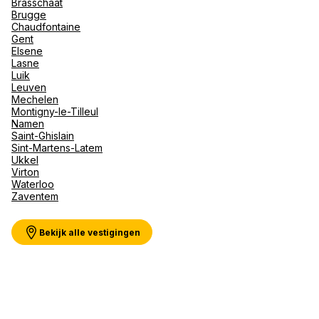
Brasschaat
Val d'I
Brugge
Vittel 
Chaudfontaine
Gent
Serre C
Meer weergeven
Elsene
Alpen
Lasne
Luik
Leuven
Mechelen
Montigny-le-Tilleul
Namen
Saint-Ghislain
Sint-Martens-Latem
Ukkel
Virton
Waterloo
Zaventem
Bekijk alle vestigingen