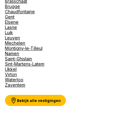
Brasschaat
Val d'I
Brugge
Vittel 
Chaudfontaine
Gent
Serre C
Meer weergeven
Elsene
Alpen
Lasne
Luik
Leuven
Mechelen
Montigny-le-Tilleul
Namen
Saint-Ghislain
Sint-Martens-Latem
Ukkel
Virton
Waterloo
Zaventem
Bekijk alle vestigingen